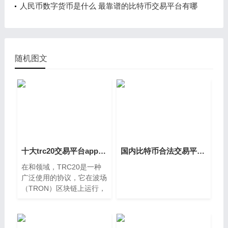
易所
人民币数字货币是什么 最靠谱的比特币交易平台有哪
些
随机图文
十大trc20交易平台app trc20交易所热度排行
国内比特币合法交易平台ok_全球十大区块链交易平台
在和领域，TRC20是一种
广泛使用的协议，它在波场
（TRON）区块链上运行，
作为一系列遵循特