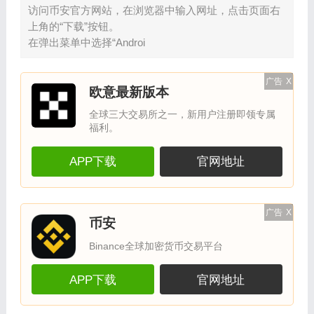
访问币安官方网站，在浏览器中输入网址，点击页面右
上角的“下载”按钮。
在弹出菜单中选择“Androi
广告
X
欧意最新版本
全球三大交易所之一，新用户注册即领专属
福利。
APP下载
官网地址
广告
X
币安
Binance全球加密货币交易平台
APP下载
官网地址