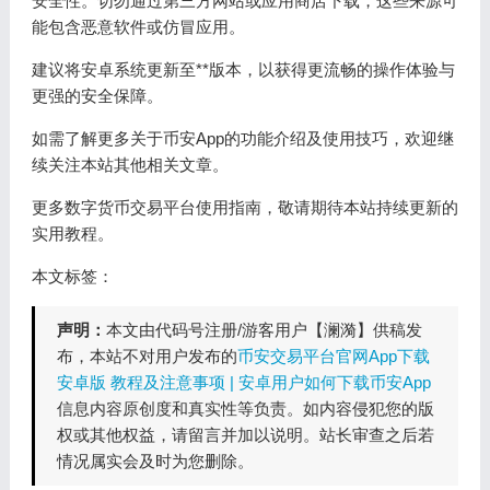
安全性。切勿通过第三方网站或应用商店下载，这些来源可
能包含恶意软件或仿冒应用。
建议将安卓系统更新至**版本，以获得更流畅的操作体验与
更强的安全保障。
如需了解更多关于币安App的功能介绍及使用技巧，欢迎继
续关注本站其他相关文章。
更多数字货币交易平台使用指南，敬请期待本站持续更新的
实用教程。
本文标签：
声明：
本文由代码号注册/游客用户【澜漪】供稿发
布，本站不对用户发布的
币安交易平台官网App下载
安卓版 教程及注意事项 | 安卓用户如何下载币安App
信息内容原创度和真实性等负责。如内容侵犯您的版
权或其他权益，请留言并加以说明。站长审查之后若
情况属实会及时为您删除。