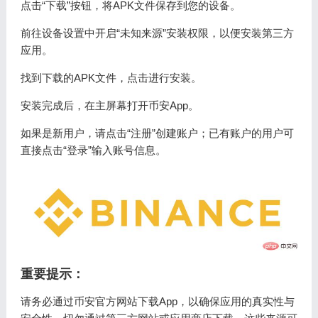
点击“下载”按钮，将APK文件保存到您的设备。
前往设备设置中开启“未知来源”安装权限，以便安装第三方
应用。
找到下载的APK文件，点击进行安装。
安装完成后，在主屏幕打开币安App。
如果是新用户，请点击“注册”创建账户；已有账户的用户可
直接点击“登录”输入账号信息。
重要提示：
请务必通过币安官方网站下载App，以确保应用的真实性与